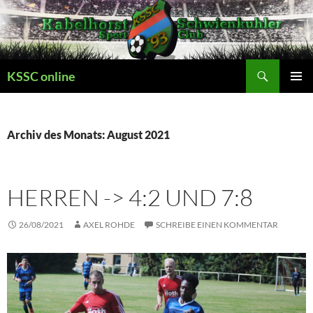
Zum
Inhalt
springen
Suchen
KSSC online
PRIMÄR
MENÜ
Archiv des Monats: August 2021
HERREN -> 4:2 UND 7:8
26/08/2021
AXEL ROHDE
SCHREIBE EINEN KOMMENTAR