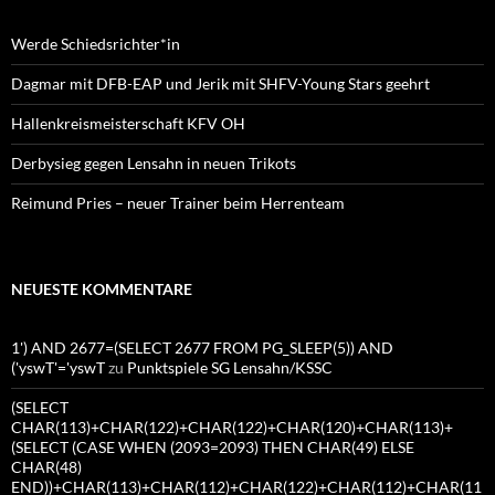
Werde Schiedsrichter*in
Dagmar mit DFB-EAP und Jerik mit SHFV-Young Stars geehrt
Hallenkreismeisterschaft KFV OH
Derbysieg gegen Lensahn in neuen Trikots
Reimund Pries – neuer Trainer beim Herrenteam
NEUESTE KOMMENTARE
1') AND 2677=(SELECT 2677 FROM PG_SLEEP(5)) AND
('yswT'='yswT
zu
Punktspiele SG Lensahn/KSSC
(SELECT
CHAR(113)+CHAR(122)+CHAR(122)+CHAR(120)+CHAR(113)+
(SELECT (CASE WHEN (2093=2093) THEN CHAR(49) ELSE
CHAR(48)
END))+CHAR(113)+CHAR(112)+CHAR(122)+CHAR(112)+CHAR(11