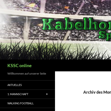
Zum
Inhalt
springen
Suchen
KSSC online
Willkommen auf unserer Seite
AKTUELLES
Archiv des Mon
1. MANNSCHAFT
WALKING FOOTBALL