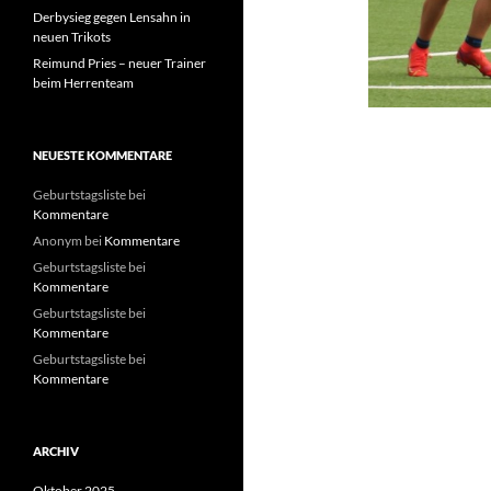
Derbysieg gegen Lensahn in
neuen Trikots
Reimund Pries – neuer Trainer
beim Herrenteam
NEUESTE KOMMENTARE
Geburtstagsliste
bei
Kommentare
Anonym
bei
Kommentare
Geburtstagsliste
bei
Kommentare
Geburtstagsliste
bei
Kommentare
Geburtstagsliste
bei
Kommentare
ARCHIV
Oktober 2025