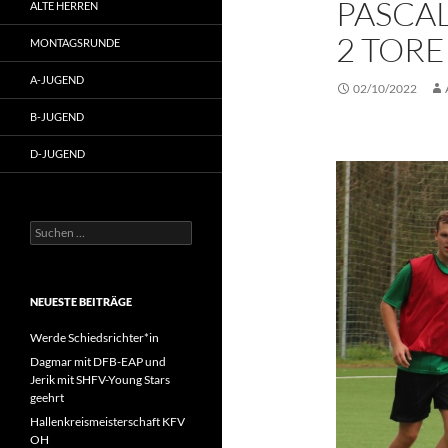
PASCAL
ALTE HERREN
2 TORE
MONTAGSRUNDE
A-JUGEND
02/10/2022
B-JUGEND
D-JUGEND
Suche
nach:
NEUESTE BEITRÄGE
Werde Schiedsrichter*in
Dagmar mit DFB-EAP und
Jerik mit SHFV-Young Stars
geehrt
Hallenkreismeisterschaft KFV
OH