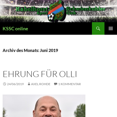
Zum
Inhalt
springen
Suchen
KSSC online
PRIMÄR
MENÜ
Archiv des Monats: Juni 2019
EHRUNG FÜR OLLI
24/06/2019
AXEL ROHDE
1 KOMMENTAR