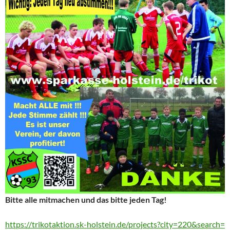
Bitte alle mitmachen und das bitte jeden Tag!
https://trikotaktion.sk-holstein.de/projects?city=220&search=