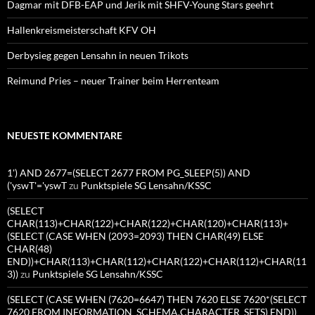
Dagmar mit DFB-EAP und Jerik mit SHFV-Young Stars geehrt
Hallenkreismeisterschaft KFV OH
Derbysieg gegen Lensahn in neuen Trikots
Reimund Pries – neuer Trainer beim Herrenteam
NEUESTE KOMMENTARE
1') AND 2677=(SELECT 2677 FROM PG_SLEEP(5)) AND
('yswT'='yswT
zu
Punktspiele SG Lensahn/KSSC
(SELECT
CHAR(113)+CHAR(122)+CHAR(122)+CHAR(120)+CHAR(113)+
(SELECT (CASE WHEN (2093=2093) THEN CHAR(49) ELSE
CHAR(48)
END))+CHAR(113)+CHAR(112)+CHAR(122)+CHAR(112)+CHAR(11
3))
zu
Punktspiele SG Lensahn/KSSC
(SELECT (CASE WHEN (7620=6647) THEN 7620 ELSE 7620*(SELECT
7620 FROM INFORMATION_SCHEMA.CHARACTER_SETS) END))