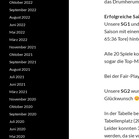
das Drumherum 
Oktober 2022
September 2022
Erfolgreiche Sa
August 2022
Unsere
SG1
und
Juni 2022
Saison mit eine
Mai 2022
65:36 Tore) hin
März 2022
November 2021
Alle 20 Spiele 
Oktober 2021
sogar die Top-M
September 2021
August 2021
Bei der Fair-Pla
Juli 2021
Juni 2021
Unsere
SG2
wur
März 2021
Glückwunsch
November 2020
Oktober 2020
In der Tabelle b
September 2020
Tabellenplatz (2
Juli 2020
Leider konnten 
Juni 2020
werden, da sie 
Mai 2020