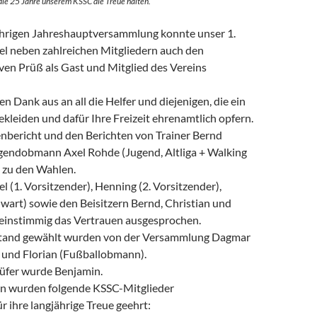
 die 25 Jahre unserem KSSC die Treue halten.
ährigen Jahreshauptversammlung konnte unser 1.
el neben zahlreichen Mitgliedern auch den
ven Prüß als Gast und Mitglied des Vereins
en Dank aus an all die Helfer und diejenigen, die ein
kleiden und dafür Ihre Freizeit ehrenamtlich opfern.
bericht und den Berichten von Trainer Bernd
gendobmann Axel Rohde (Jugend, Altliga + Walking
s zu den Wahlen.
 (1. Vorsitzender), Henning (2. Vorsitzender),
wart) sowie den Beisitzern Bernd, Christian und
 einstimmig das Vertrauen ausgesprochen.
stand gewählt wurden von der Versammlung Dagmar
) und Florian (Fußballobmann).
üfer wurde Benjamin.
n wurden folgende KSSC-Mitglieder
 ihre langjährige Treue geehrt: