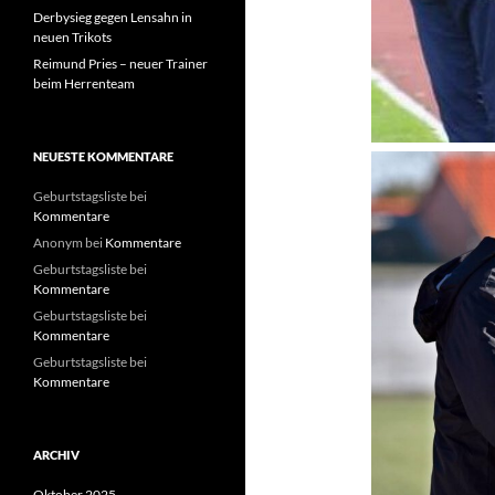
Derbysieg gegen Lensahn in
neuen Trikots
Reimund Pries – neuer Trainer
beim Herrenteam
NEUESTE KOMMENTARE
Geburtstagsliste
bei
Kommentare
Anonym
bei
Kommentare
Geburtstagsliste
bei
Kommentare
Geburtstagsliste
bei
Kommentare
Geburtstagsliste
bei
Kommentare
ARCHIV
Oktober 2025