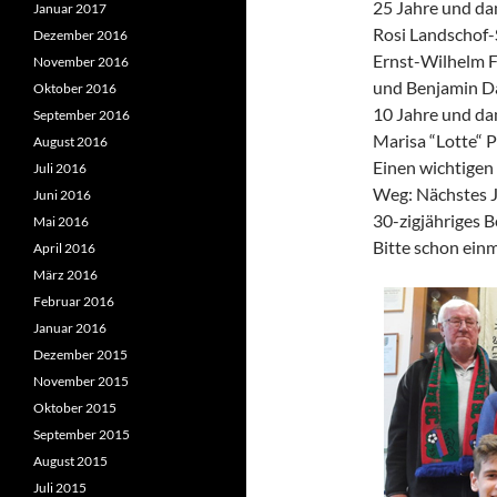
25 Jahre und da
Januar 2017
Rosi Landschof-S
Dezember 2016
Ernst-Wilhelm F
November 2016
und Benjamin D
Oktober 2016
10 Jahre und da
September 2016
Marisa “Lotte“ 
August 2016
Einen wichtigen
Juli 2016
Weg: Nächstes J
Juni 2016
30-zigjähriges B
Mai 2016
Bitte schon einm
April 2016
März 2016
Februar 2016
Januar 2016
Dezember 2015
November 2015
Oktober 2015
September 2015
August 2015
Juli 2015