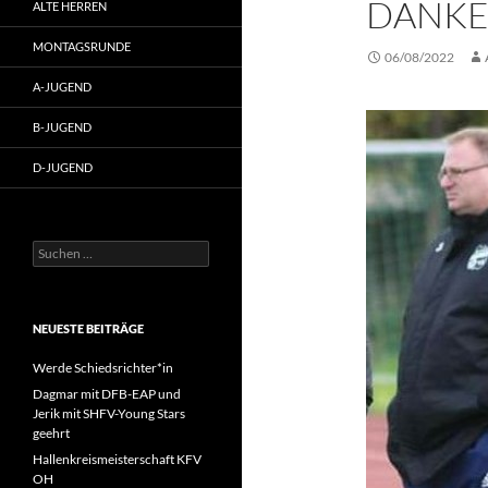
DANKE
ALTE HERREN
MONTAGSRUNDE
06/08/2022
A-JUGEND
B-JUGEND
D-JUGEND
Suche
nach:
NEUESTE BEITRÄGE
Werde Schiedsrichter*in
Dagmar mit DFB-EAP und
Jerik mit SHFV-Young Stars
geehrt
Hallenkreismeisterschaft KFV
OH