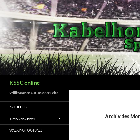
Zum
Inhalt
springen
Suchen
KSSC online
Willkommen auf unserer Seite
AKTUELLES
Archiv des Mon
1. MANNSCHAFT
WALKING FOOTBALL