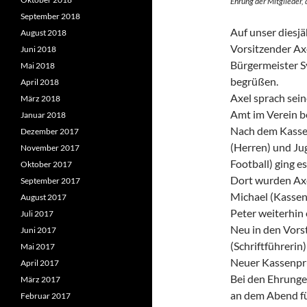
Ehrung der Mitglieder,
September 2018
Auf unser diesj
August 2018
Vorsitzender Ax
Juni 2018
Bürgermeister S
Mai 2018
begrüßen.
April 2018
Axel sprach sein
März 2018
Amt im Verein be
Januar 2018
Nach dem Kassen
Dezember 2017
(Herren) und Ju
November 2017
Football) ging e
Oktober 2017
Dort wurden Axel
September 2017
Michael (Kassen
August 2017
Peter weiterhin
Juli 2017
Neu in den Vor
Juni 2017
(Schriftführerin
Mai 2017
Neuer Kassenpr
April 2017
Bei den Ehrunge
März 2017
an dem Abend für
Februar 2017