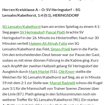
Herren Kreisklasse A – O: SV Heringsdorf – SG
Lensahn/Kabelhorst, 1:4 (0:1), HERINGSDORF
SG Lensahn/Kabelhorst
kam am ersten Spieltag zu einem 4:1-
Sieg gegen
SV Heringsdorf
.
Pascal Plath
brachte SV
Heringsdorf in der 26. Minute ins Hintertreffen. Nach nur 30
Minuten verließ
Haleem Ali Atiyah Fatla
von SG
Lensahn/Kabelhorst das Feld,
Simon Prieß
kam in die Partie.
Um den entscheidenden Deut besser war zur Pause der Gast,
sodass es mit einer dünnen Führung in die Kabine ging. Kurz
nach Anpfiff der zweiten Halbzeit gelang SV Heringsdorf der
Ausgleich durch
Mark Martel
(53.).
Ole Knorr
stellte die
Weichen für SG Lensahn/Kabelhorst auf Sieg, als er in Minute
59 mit dem 2:1 zur Stelle war.
Marcel Radzwill
schoss die Kugel
zum 3:1 für die Mannschaft von Trainer Soeren Ziesmer über
die Linie (87.). Plath gelang in den Schlussminuten noch ein
weiterer Treffer für SG Lensahn/Kabelhorst (90.). Ein starker