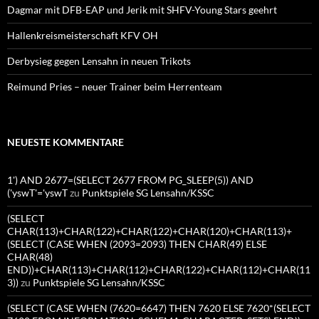
Dagmar mit DFB-EAP und Jerik mit SHFV-Young Stars geehrt
Hallenkreismeisterschaft KFV OH
Derbysieg gegen Lensahn in neuen Trikots
Reimund Pries – neuer Trainer beim Herrenteam
NEUESTE KOMMENTARE
1') AND 2677=(SELECT 2677 FROM PG_SLEEP(5)) AND
('yswT'='yswT
zu
Punktspiele SG Lensahn/KSSC
(SELECT
CHAR(113)+CHAR(122)+CHAR(122)+CHAR(120)+CHAR(113)+
(SELECT (CASE WHEN (2093=2093) THEN CHAR(49) ELSE
CHAR(48)
END))+CHAR(113)+CHAR(112)+CHAR(122)+CHAR(112)+CHAR(11
3))
zu
Punktspiele SG Lensahn/KSSC
(SELECT (CASE WHEN (7620=6647) THEN 7620 ELSE 7620*(SELECT