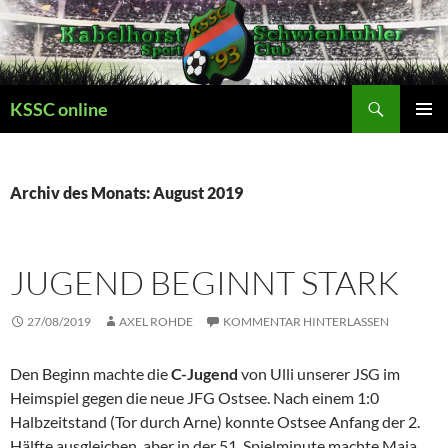
Zum
Inhalt
springen
Suchen
KSSC online
PRIMÄR
MENÜ
Archiv des Monats: August 2019
JUGEND BEGINNT STARK
27/08/2019
AXEL ROHDE
KOMMENTAR HINTERLASSEN
Den Beginn machte die
C-Jugend
von Ulli unserer JSG im
Heimspiel gegen die neue JFG Ostsee. Nach einem 1:0
Halbzeitstand (Tor durch Arne) konnte Ostsee Anfang der 2.
Hälfte ausgleichen, aber in der 51. Spielminute machte Maja