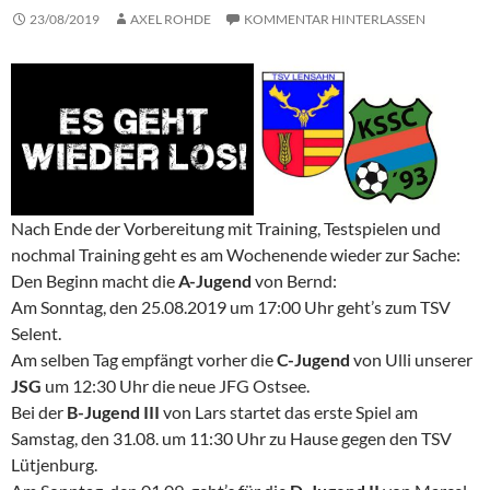
23/08/2019
AXEL ROHDE
KOMMENTAR HINTERLASSEN
Nach Ende der Vorbereitung mit Training, Testspielen und
nochmal Training geht es am Wochenende wieder zur Sache:
Den Beginn macht die
A
-Jugend
von Bernd:
Am Sonntag, den 25
.08.2019
um 17:00 Uhr geht’s zum TSV
Selent.
Am selben Tag empfängt vorher die
C
-Jugend
von Ulli unserer
JSG
um 12:30 Uhr die neue JFG Ostsee.
Bei der
B
-Jugend III
von Lars startet das erste Spiel am
Samstag, den 31
.08.
um 11:30 Uhr zu Hause gegen den TSV
Lütjenburg.