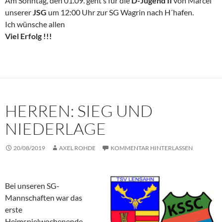
Am Sonntag, den 01.09. geht’s für die
D-
Jugend II
von Marcel
unserer
JSG
um 12:00 Uhr zur SG Wagrin nach H´hafen.
Ich wünsche allen
Viel Erfolg !!!
HERREN: SIEG UND
NIEDERLAGE
20/08/2019
AXEL ROHDE
KOMMENTAR HINTERLASSEN
Bei unseren SG-
Mannschaften war das
erste
Heimspielwochenende