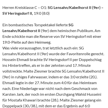
Herren Kreisklasse C – O1:
SG Lensahn/Kabelhorst II (9er) –
SV Heringsdorf II,
19:0 (8:0)
Ein bombastisches Torspektakel lieferte
SG
Lensahn/Kabelhorst II
(9er) dem heimischen Publikum. Am
Ende schickte man die Reserve von SV Heringsdorf mit einer
19:0-Pleite auf den Heimweg.
Was viele voraussagten, trat letztlich auch ein: SG
Lensahn/Kabelhorst II (9er) wurde der Favoritenrolle gerecht.
Hossein Ehmadi brachte SV Heringsdorf II per Doppelschlag
ins Hintertreffen, als er in der zehnten und 17. Minute
vollstreckte. Malte Ziesmer brachte SG Lensahn/Kabelhorst II
(9er) in ruhiges Fahrwasser, indem er das 3:0 erzielte (20.).
Ehmadi legte in der 27. Minute zum 4:0 für das Heimteam
nach. Eine Niederlage war nicht nach dem Geschmack von
Karsten Jark, der noch im ersten Durchgang Wahid Husseini
für Mostafa Khawari brachte (28.). Malte Ziesmer gelang ein
Doppelpack (30./38.), mit dem er das Ergebnis auf 6:0