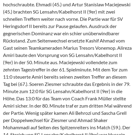
hochschraubte. Ehmadi (45.) und Artur Stanislaw Maciejewski
(45.) brachten SG Lensahn/Kabelhorst II (9er) mit zwei
schnellen Treffern weiter nach vorne. Die Partie war für SV
Heringsdorf II bereits zur Pause gelaufen. Ausdruck der
gegnerischen Dominanz war ein schier unüberwindbarer
Rückstand. Zum Seitenwechsel ersetzte Kashif Ahmad vom
Gast seinen Teamkameraden Marius Tresors Vonemop. Alireza
Amiri baute den Vorsprung von SG Lensahn/Kabelhorst II
(9er) in der 50. Minute aus. Maciejewski vollendete zum
zehnten Tagestreffer in der 61. Spielminute. Mit dem Tor zum
11:0 steuerte Amiri bereits seinen zweiten Treffer an diesem
Tag bei (67.). Soeren Ziesmer schraubte das Ergebnis in der 79.
Minute zum 12:0 für SG Lensahn/Kabelhorst II (9er) in die
Höhe. Das 13:0 für das Team von Coach Frank Müller stellte
Amiri sicher. In der 80. Minute traf er zum dritten Mal während
der Partie. Wenig später kamen Ali Behrozi und Sascha Grell
per Doppelwechsel für Ziesmer und Ahmad Shaker
Mohammadi auf Seiten des Spitzenreiters ins Match (59.). Der
14. Streich von SG Lensahn/Kabelhorst II (9er) war Hussein