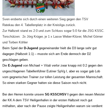
Sven eroberte sich durch einen weiteren Sieg gegen den TSV
Ratekau den 4. Tabellenplatz in der Kreisliga zurück.
Zur Halbzeit stand es 2:0 und zum Schluss sogar 5:0 für die JSG KSSC.
Torschützen: 2x Jörg Krüger, je 1 x Lasse Weber-Klüver, Michel Görner
und Torben Köhler
Beim Spiel der
D-Jugend
gegeneinander hielt die D3 lange sehr gut
dagegen (Halbzeit 1:1) – musste sich am Ende dennoch der D2
geschlagen geben.
Die
E-Jugend
von Michael + Vitali verlor zwar knapp mit 0:2 gegen den
ungeschlagenen Tabellenführer Eutiner SpVg I, aber es sogar gab Lob
vom gegnerischen Trainer zur tollen Leistung der gesamten Mannschaft.
So einen starken Gegner hatten sie diese Saison noch nicht.
Bei den Herren konnte unsere
SG KSSC/HSV I
gegen den neuen Meister
der KK A dem TSV Heiligenhafen in der ersten Halbzeit noch gut
mithalten, aber nach der Pause zeigte Heiligenhafen warum sie verdient